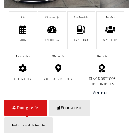
Año
Kilometraje
Combustible
Dueños
2016
120,000 km
GASOLINA
SIN DATOS
Transmisión
Ubicación
Garantia
DIAGNOSTICOS
AUTOMATICA
AUTOBAHN MORELIA
DISPONIBLES
Ver más..
Datos generales
Financiamiento
Solicitud de tramite