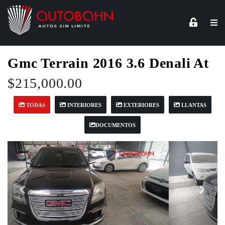
Gmc Terrain 2016 3.6 Denali At
$215,000.00
TODAS
INTERIORES
EXTERIORES
LLANTAS
DOCUMENTOS
Anterior
Sigu