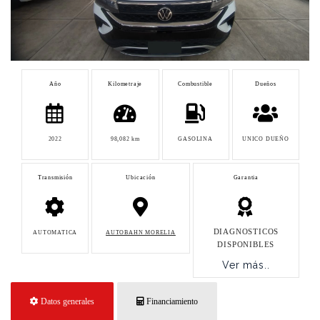
Año
Kilometraje
Combustible
Dueños
2022
98,082 km
GASOLINA
UNICO DUEÑO
Transmisión
Ubicación
Garantia
DIAGNOSTICOS
AUTOMATICA
AUTOBAHN MORELIA
DISPONIBLES
Ver más..
Datos generales
Financiamiento